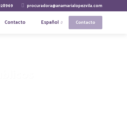
928969
procuradora@anamarialopezvila.com
Contacto
Español
Contacto
úblicos