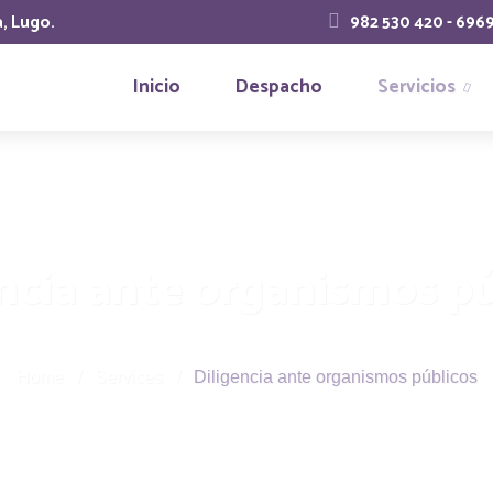
a, Lugo.
982 530 420 - 696
Inicio
Despacho
Servicios
ncia ante organismos p
Home
/
Services
/
Diligencia ante organismos públicos